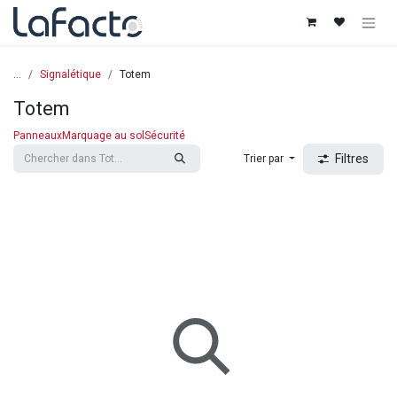
Se rendre au contenu
...
Signalétique
Totem
Totem
Panneaux
Marquage au sol
Sécurité
Filtres
Trier par