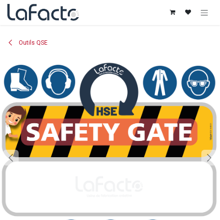
Se rendre au contenu
Outils QSE