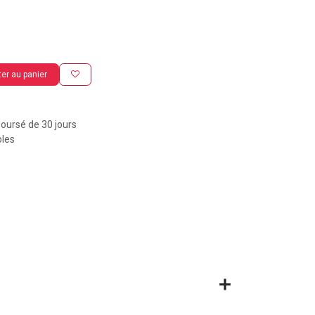
er au panier
boursé de 30 jours
bles