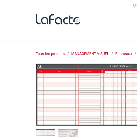
Se rendre au contenu
Un
L'ENTREPRISE
PRODUITS
DESTOCKAGE
BOUTI
Tous les produits
MANAGEMENT VISUEL
Panneaux