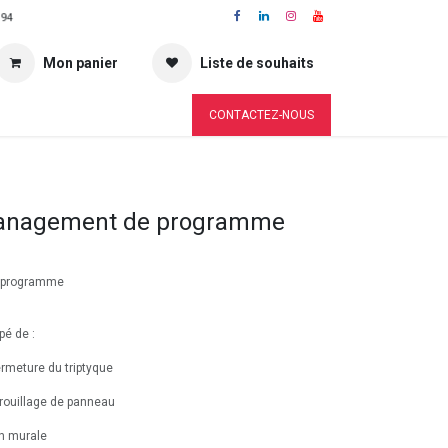
 94
Mon panier
Liste de souhaits
CONTACTEZ-NOUS
anagement de programme
 programme
é de :
fermeture du triptyque
errouillage de panneau
ion murale