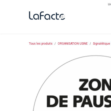
Se rendre au contenu
Un
L'ENTREPRISE
PRODUITS
DESTOCKAGE
BOUTI
Tous les produits
ORGANISATION USINE
Signalétique