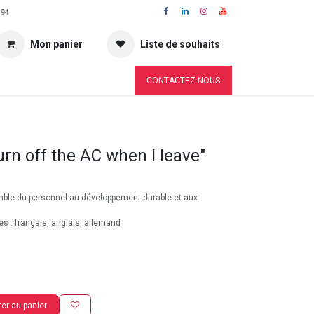
 94
Mon panier
Liste de souhaits
CONTACTEZ-NOUS
turn off the AC when I leave"
emble du personnel au développement durable et aux
es : français, anglais, allemand
er au panier