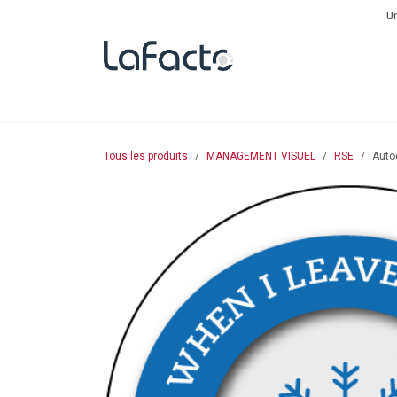
Se rendre au contenu
Un
L'ENTREPRISE
PRODUITS
DESTOCKAGE
BOUTI
Tous les produits
MANAGEMENT VISUEL
RSE
Autoc