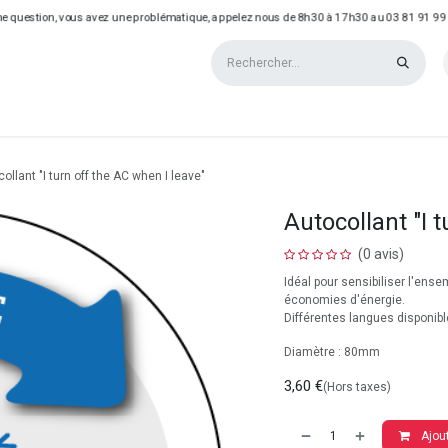
e question, vous avez une problématique, appelez nous de 8h30 à 17h30 au 03 81 91 99
QUE
REALISATIONS
ollant "I turn off the AC when I leave"
Autocollant "I 
(0 avis)
Idéal pour sensibiliser l'ens
économies d'énergie.
Différentes langues disponibl
Diamètre : 80mm
3,60
€
(Hors taxes)
Ajout